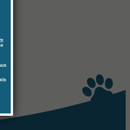
m
ße
aus
xis