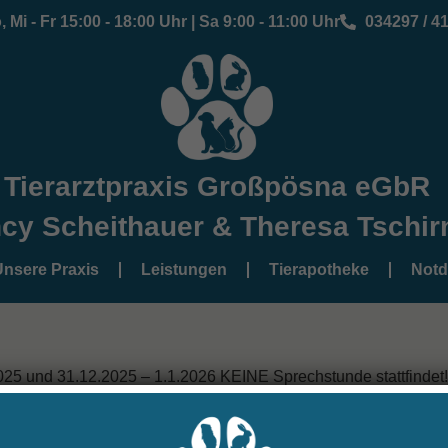
 Mi - Fr 15:00 - 18:00 Uhr | Sa 9:00 - 11:00 Uhr
034297 / 4
Tierarztpraxis Großpösna eGbR
cy Scheithauer & Theresa Tschir
nsere Praxis
Leistungen
Tierapotheke
Notd
25 und 31.12.2025 – 1.1.2026 KEINE Sprechstunde stattfindet! 
 von 9:00 Uhr- 12:00 Uhr für Sie und Ihre Vierbeiner da.