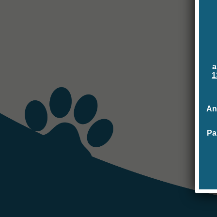
a
1
An
Pa