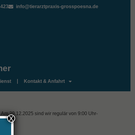
1423
info@tierarztpraxis-grosspoesna.de
ner
ienst
Kontakt & Anfahrt
Am 29.12.2025 sind wir regulär von 9:00 Uhr-
X